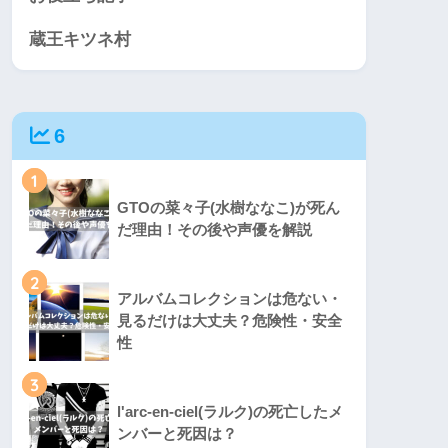
蔵王キツネ村
6
1
GTOの菜々子(水樹ななこ)が死ん
だ理由！その後や声優を解説
2
アルバムコレクションは危ない・
見るだけは大丈夫？危険性・安全
性
3
l'arc-en-ciel(ラルク)の死亡したメ
ンバーと死因は？