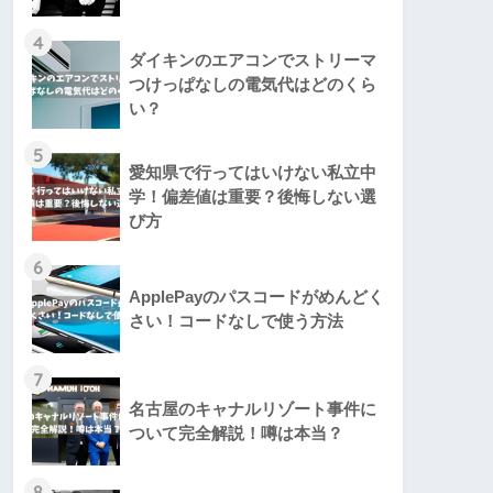
4
ダイキンのエアコンでストリーマ
つけっぱなしの電気代はどのくら
い？
5
愛知県で行ってはいけない私立中
学！偏差値は重要？後悔しない選
び方
6
ApplePayのパスコードがめんどく
さい！コードなしで使う方法
7
名古屋のキャナルリゾート事件に
ついて完全解説！噂は本当？
8