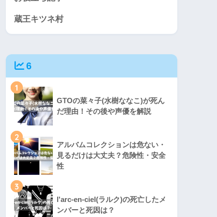
蔵王キツネ村
6
1
GTOの菜々子(水樹ななこ)が死ん
だ理由！その後や声優を解説
2
アルバムコレクションは危ない・
見るだけは大丈夫？危険性・安全
性
3
l'arc-en-ciel(ラルク)の死亡したメ
ンバーと死因は？