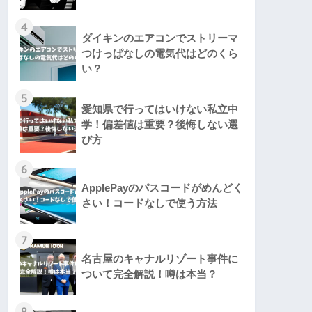
4
ダイキンのエアコンでストリーマ
つけっぱなしの電気代はどのくら
い？
5
愛知県で行ってはいけない私立中
学！偏差値は重要？後悔しない選
び方
6
ApplePayのパスコードがめんどく
さい！コードなしで使う方法
7
名古屋のキャナルリゾート事件に
ついて完全解説！噂は本当？
8