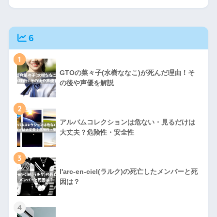
6
1
GTOの菜々子(水樹ななこ)が死んだ理由！そ
の後や声優を解説
2
アルバムコレクションは危ない・見るだけは
大丈夫？危険性・安全性
3
l'arc-en-ciel(ラルク)の死亡したメンバーと死
因は？
4