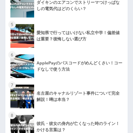
ダイキンのエアコンでストリーマつけっぱな
しの電気代はどのくらい？
5
愛知県で行ってはいけない私立中学！偏差値
は重要？後悔しない選び方
6
ApplePayのパスコードがめんどくさい！コー
ドなしで使う方法
7
名古屋のキャナルリゾート事件について完全
解説！噂は本当？
8
彼氏・彼女の身内が亡くなった時のライン！
かける言葉は？