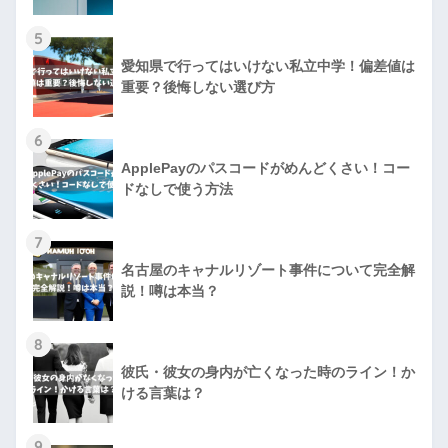
5
愛知県で行ってはいけない私立中学！偏差値は
重要？後悔しない選び方
6
ApplePayのパスコードがめんどくさい！コー
ドなしで使う方法
7
名古屋のキャナルリゾート事件について完全解
説！噂は本当？
8
彼氏・彼女の身内が亡くなった時のライン！か
ける言葉は？
9