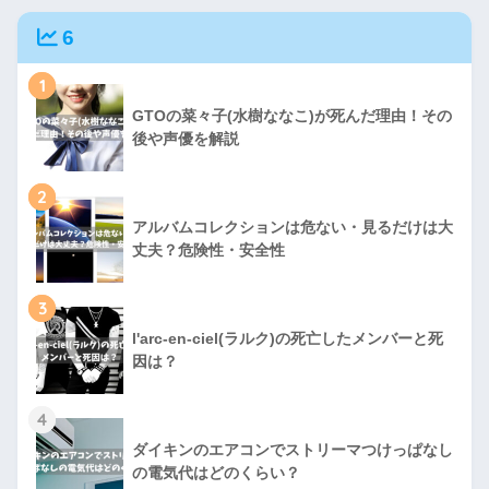
6
1
GTOの菜々子(水樹ななこ)が死んだ理由！その
後や声優を解説
2
アルバムコレクションは危ない・見るだけは大
丈夫？危険性・安全性
3
l'arc-en-ciel(ラルク)の死亡したメンバーと死
因は？
4
ダイキンのエアコンでストリーマつけっぱなし
の電気代はどのくらい？