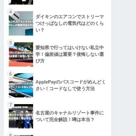
4
ダイキンのエアコンでストリーマ
つけっぱなしの電気代はどのくら
い？
5
愛知県で行ってはいけない私立中
学！偏差値は重要？後悔しない選
び方
6
ApplePayのパスコードがめんどく
さい！コードなしで使う方法
7
名古屋のキャナルリゾート事件に
ついて完全解説！噂は本当？
8