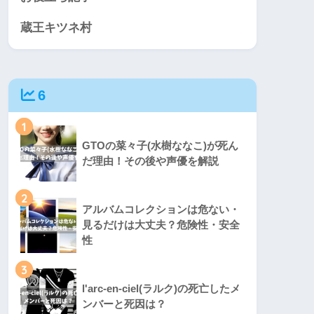
蔵王キツネ村
6
1
GTOの菜々子(水樹ななこ)が死ん
だ理由！その後や声優を解説
2
アルバムコレクションは危ない・
見るだけは大丈夫？危険性・安全
性
3
l'arc-en-ciel(ラルク)の死亡したメ
ンバーと死因は？