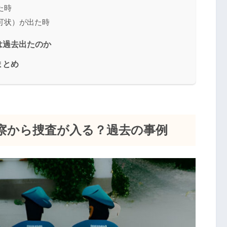
た時
可状）が出た時
は過去出たのか
まとめ
察から捜査が入る？過去の事例